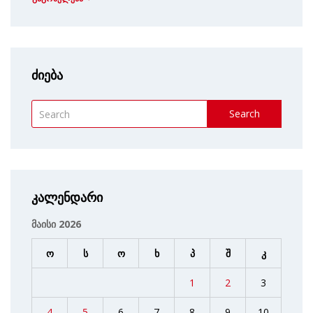
ძიება
Search
კალენდარი
მაისი 2026
ო
ს
ო
ხ
პ
შ
კ
1
2
3
4
5
6
7
8
9
10