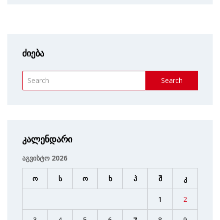
ძიება
Search
კალენდარი
აგვისტო 2026
ო
ს
ო
ხ
პ
შ
კ
1
2
3
4
5
6
7
8
9