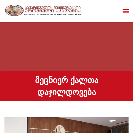
ᲛᲔᲪᲜᲘᲔᲠ ᲥᲐᲚᲗᲐ
ᲓᲐᲯᲘᲚᲓᲝᲕᲔᲑᲐ