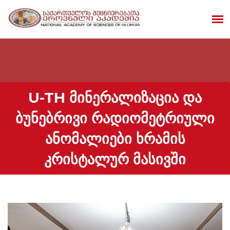
U-TH ᲛᲘᲜᲔᲠᲐᲚᲘᲖᲐᲪᲘᲐ ᲓᲐ
ᲑᲣᲜᲔᲑᲠᲘᲕᲘ ᲠᲐᲓᲘᲝᲛᲔᲢᲠᲘᲣᲚᲘ
ᲐᲜᲝᲛᲐᲚᲘᲔᲑᲘ ᲮᲠᲐᲛᲘᲡ
ᲙᲠᲘᲡᲢᲐᲚᲣᲠ ᲛᲐᲡᲘᲕᲨᲘ