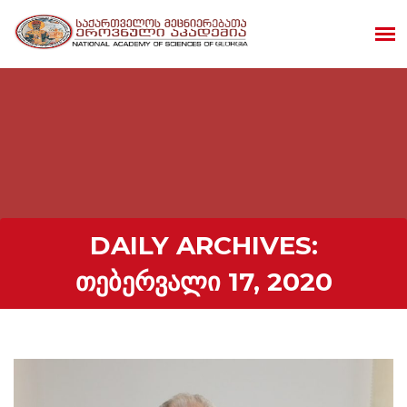
DAILY ARCHIVES:
ᲗᲔᲑᲔᲠᲕᲐᲚᲘ 17, 2020