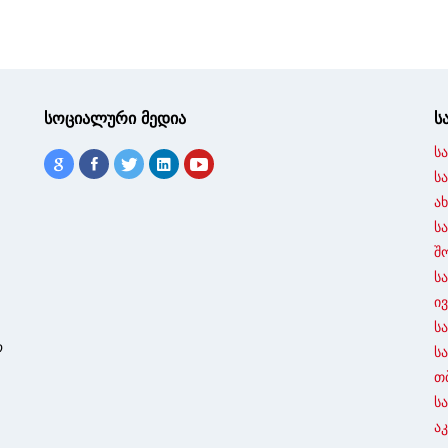
სოციალური მედია
ს
ს
ს
ა
ს
შ
ს
ი
ს
ო
ს
თ
ს
ა