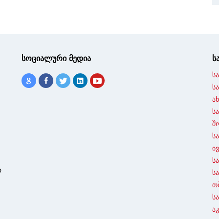
სოციალური მედია
ს
ს
ს
ა
ს
შ
ს
ი
ს
ო
ს
თ
ს
ა