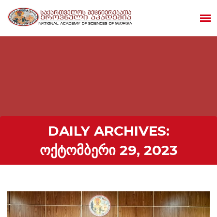
DAILY ARCHIVES:
ᲝᲥᲢᲝᲛᲑᲔᲠᲘ 29, 2023