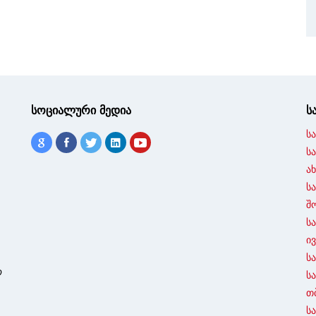
სოციალური მედია
ს
ს
ს
ა
ს
შ
ს
ი
ს
ო
ს
თ
ს