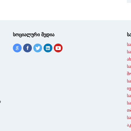
სოციალური მედია
ს
ს
ს
ა
ს
შ
ს
ი
ს
ო
ს
თ
ს
ა