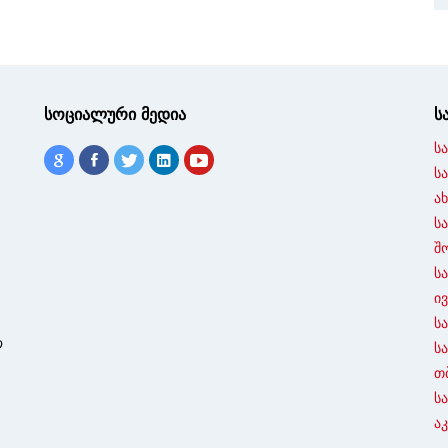
სოციალური მედია
ს
ს
ს
ა
ს
შ
ს
ი
ს
ო
ს
თ
ს
ა