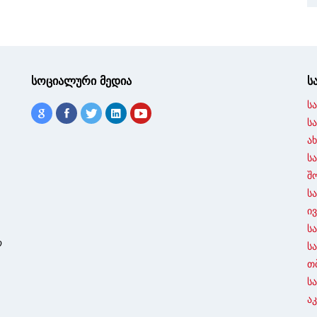
სოციალური მედია
ს
ს
ს
ა
ს
შ
ს
ი
ს
ო
ს
თ
ს
ა