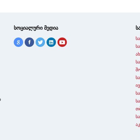
სოციალური მედია
ს
ს
ს
ა
ს
შ
ს
ი
ს
ო
ს
თ
ს
ა