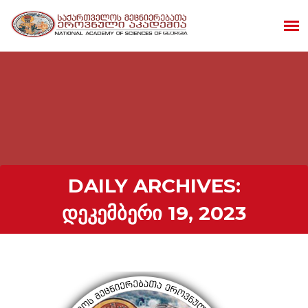
DAILY ARCHIVES:
ᲓᲔᲙᲔᲛᲑᲔᲠᲘ 19, 2023