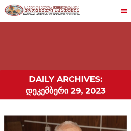
DAILY ARCHIVES:
ᲓᲔᲙᲔᲛᲑᲔᲠᲘ 29, 2023