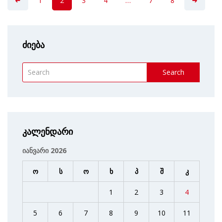
1
2
3
4
…
7
8
ძიება
Search
კალენდარი
იანვარი 2026
ო
ს
ო
ხ
პ
შ
კ
1
2
3
4
5
6
7
8
9
10
11