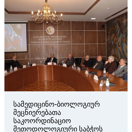
სამედიცინო-ბიოლოგიურ
მეცნიერებათა
საკოორდინაციო
მეთოდოლოგიური საბჭოს