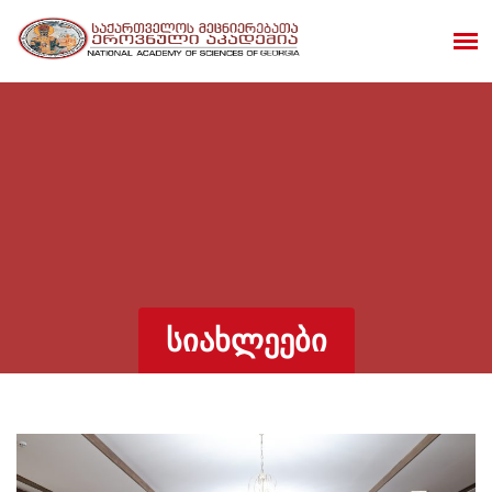
ᲡᲘᲐᲮᲚᲔᲔᲑᲘ