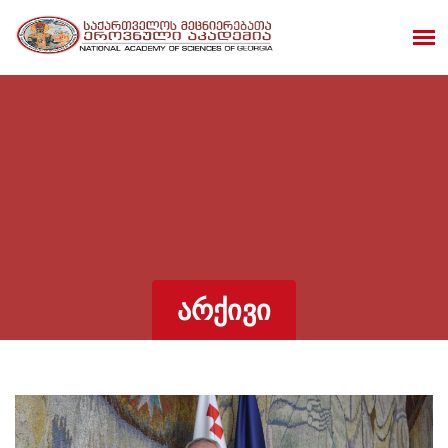
ᲐᲠᲥᲘᲕᲘ