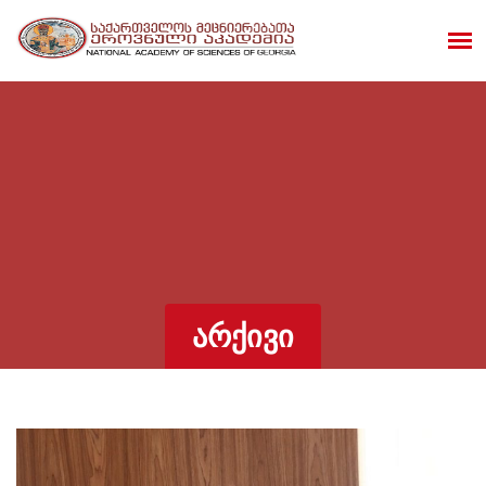
ᲐᲠᲥᲘᲕᲘ