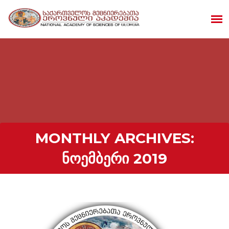
MONTHLY ARCHIVES:
ᲜᲝᲔᲛᲑᲔᲠᲘ 2019