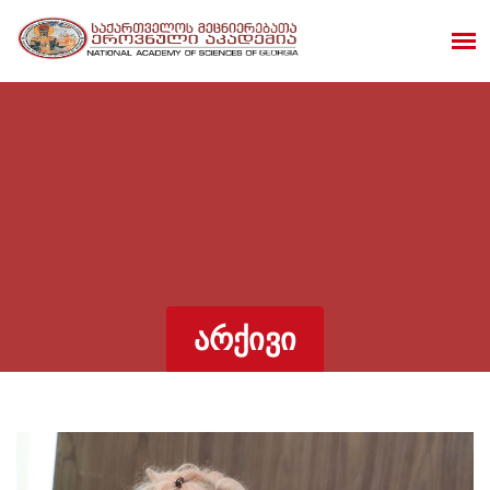
ᲐᲠᲥᲘᲕᲘ