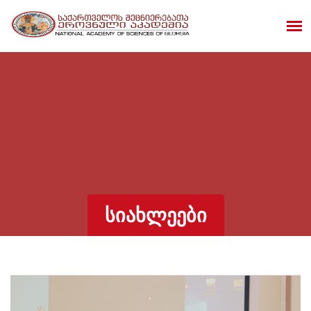
ᲡᲘᲐᲮᲚᲔᲔᲑᲘ